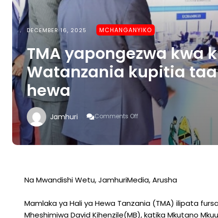
MCHANGANYIKO
DECEMBER 16, 2025
TMA yapongezwa kwa k
Watanzania kupitia taar
hewa
On
Jamhuri
Comments Off
TMA
Yapongezwa
Kwa
Kuimarisha
Imani
Ya
Watanzania
Na Mwandishi Wetu, JamhuriMedia, Arusha
Kupitia
Taarifa
Mamlaka ya Hali ya Hewa Tanzania (TMA) ilipata furs
Sahihi
Za
Mheshimiwa David Kihenzile(MB), katika Mkutano Mkuu