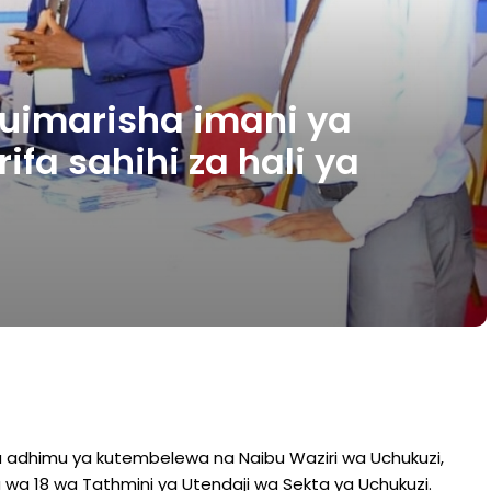
uimarisha imani ya
ifa sahihi za hali ya
a adhimu ya kutembelewa na Naibu Waziri wa Uchukuzi,
 wa 18 wa Tathmini ya Utendaji wa Sekta ya Uchukuzi.