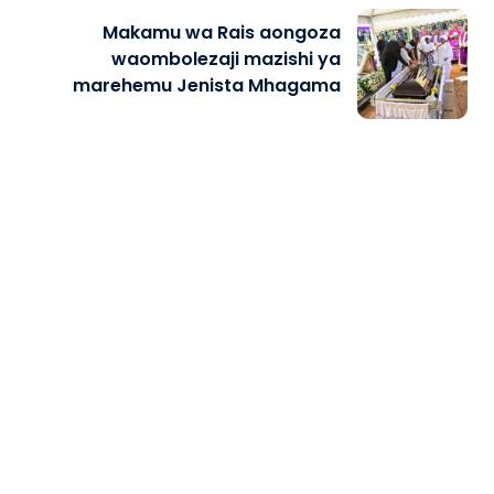
Makamu wa Rais aongoza
waombolezaji mazishi ya
marehemu Jenista Mhagama