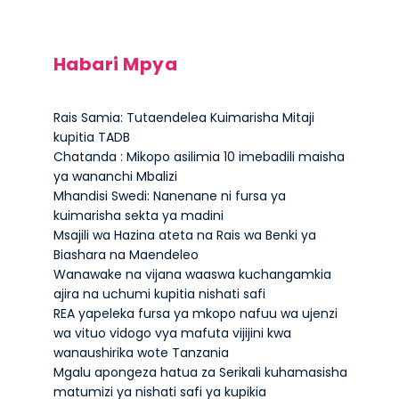
Habari Mpya
Rais Samia: Tutaendelea Kuimarisha Mitaji
kupitia TADB
Chatanda : Mikopo asilimia 10 imebadili maisha
ya wananchi Mbalizi
Mhandisi Swedi: Nanenane ni fursa ya
kuimarisha sekta ya madini
Msajili wa Hazina ateta na Rais wa Benki ya
Biashara na Maendeleo
Wanawake na vijana waaswa kuchangamkia
ajira na uchumi kupitia nishati safi
REA yapeleka fursa ya mkopo nafuu wa ujenzi
wa vituo vidogo vya mafuta vijijini kwa
wanaushirika wote Tanzania
Mgalu apongeza hatua za Serikali kuhamasisha
matumizi ya nishati safi ya kupikia