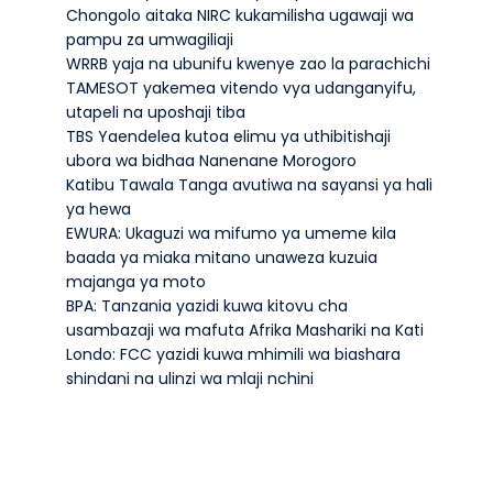
Chongolo aitaka NIRC kukamilisha ugawaji wa
pampu za umwagiliaji
WRRB yaja na ubunifu kwenye zao la parachichi
TAMESOT yakemea vitendo vya udanganyifu,
utapeli na uposhaji tiba
TBS Yaendelea kutoa elimu ya uthibitishaji
ubora wa bidhaa Nanenane Morogoro
Katibu Tawala Tanga avutiwa na sayansi ya hali
ya hewa
EWURA: Ukaguzi wa mifumo ya umeme kila
baada ya miaka mitano unaweza kuzuia
majanga ya moto
BPA: Tanzania yazidi kuwa kitovu cha
usambazaji wa mafuta Afrika Mashariki na Kati
Londo: FCC yazidi kuwa mhimili wa biashara
shindani na ulinzi wa mlaji nchini