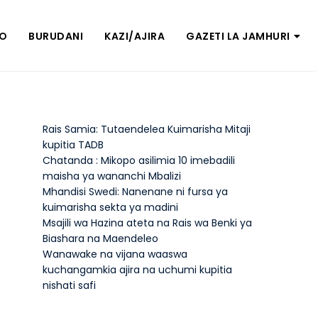
ZO
BURUDANI
KAZI/AJIRA
GAZETI LA JAMHURI
Rais Samia: Tutaendelea Kuimarisha Mitaji
kupitia TADB
Chatanda : Mikopo asilimia 10 imebadili
maisha ya wananchi Mbalizi
Mhandisi Swedi: Nanenane ni fursa ya
kuimarisha sekta ya madini
Msajili wa Hazina ateta na Rais wa Benki ya
Biashara na Maendeleo
Wanawake na vijana waaswa
kuchangamkia ajira na uchumi kupitia
nishati safi