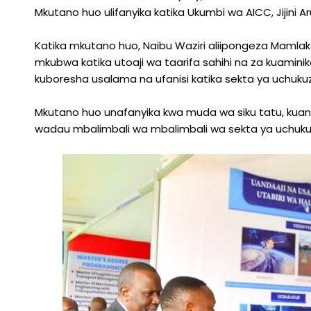
Hali
Mkutano huo ulifanyika katika Ukumbi wa AICC, Jijini A
Ya
Hewa
Katika mkutano huo, Naibu Waziri aliipongeza Maml
mkubwa katika utoaji wa taarifa sahihi na za kuamin
kuboresha usalama na ufanisi katika sekta ya uchuku
Mkutano huo unafanyika kwa muda wa siku tatu, kuan
wadau mbalimbali wa mbalimbali wa sekta ya uchukuz