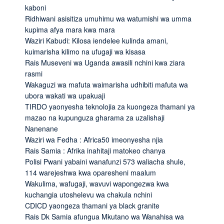
kaboni
Ridhiwani asisitiza umuhimu wa watumishi wa umma
kupima afya mara kwa mara
Waziri Kabudi: Kilosa iendelee kulinda amani,
kuimarisha kilimo na ufugaji wa kisasa
Rais Museveni wa Uganda awasili nchini kwa ziara
rasmi
Wakaguzi wa mafuta waimarisha udhibiti mafuta wa
ubora wakati wa upakuaji
TIRDO yaonyesha teknolojia za kuongeza thamani ya
mazao na kupunguza gharama za uzalishaji
Nanenane
Waziri wa Fedha : Africa50 imeonyesha njia
Rais Samia : Afrika inahitaji matokeo chanya
Polisi Pwani yabaini wanafunzi 573 waliacha shule,
114 warejeshwa kwa oparesheni maalum
Wakulima, wafugaji, wavuvi wapongezwa kwa
kuchangia utoshelevu wa chakula nchini
CDICD yaongeza thamani ya black granite
Rais Dk Samia afungua Mkutano wa Wanahisa wa