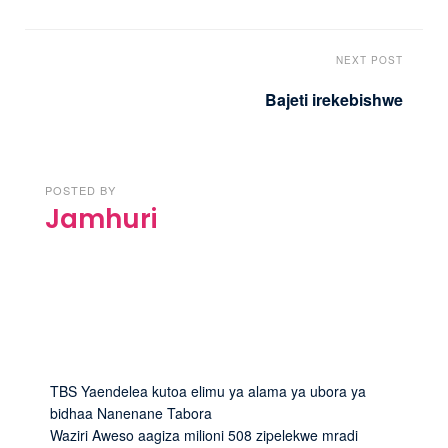
NEXT POST
Bajeti irekebishwe
POSTED BY
Jamhuri
TBS Yaendelea kutoa elimu ya alama ya ubora ya
bidhaa Nanenane Tabora
Waziri Aweso aagiza milioni 508 zipelekwe mradi