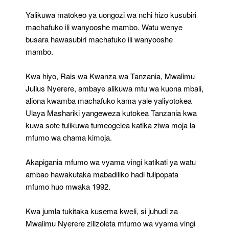
Yalikuwa matokeo ya uongozi wa nchi hizo kusubiri
machafuko ili wanyooshe mambo. Watu wenye
busara hawasubiri machafuko ili wanyooshe
mambo.
Kwa hiyo, Rais wa Kwanza wa Tanzania, Mwalimu
Julius Nyerere, ambaye alikuwa mtu wa kuona mbali,
aliona kwamba machafuko kama yale yaliyotokea
Ulaya Mashariki yangeweza kutokea Tanzania kwa
kuwa sote tulikuwa tumeogelea katika ziwa moja la
mfumo wa chama kimoja.
Akapigania mfumo wa vyama vingi katikati ya watu
ambao hawakutaka mabadiliko hadi tulipopata
mfumo huo mwaka 1992.
Kwa jumla tukitaka kusema kweli, si juhudi za
Mwalimu Nyerere zilizoleta mfumo wa vyama vingi