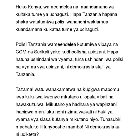
Huko Kenya, wameendelea na maandamano ya
kuitaka tume ya uchaguzi. Hapa Tanzania hapana
shaka watatumiwa polisi wananchi wakiamua
kuandamana kuikataa tume ya uchaguzi.
Polisi Tanzania wameendelea kutumiwa vibaya na
CCM na Serikali yake kudhoofisha upinzani. Hapa
hatuna ushindani wa vyama, tuna ushindani wa polisi
na vyama vya upinzani, ni demokrasia staili ya
Tanzania.
Tazama! watu wanakamatwa na kupigwa mabomu
kwa kukutwa kwenye mkutano uliopata vibali na
hawakuzuiwa. Mikutano ya hadhara ya wapinzani
inapigwa marufuku nchi nzima wakati ni haki ya
vyama vya siasa kufanya mikutano hiyo. Tunasubiri
machafuko ili tunyooshe mambo! Ni demokrasia au
ni udikteta?