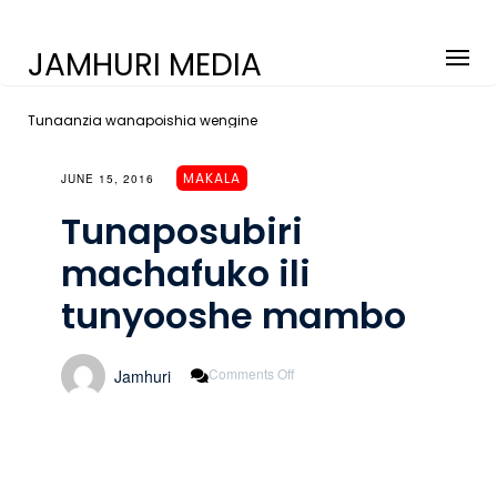
JAMHURI MEDIA
Tunaanzia wanapoishia wengine
MAKALA
JUNE 15, 2016
Tunaposubiri
machafuko ili
tunyooshe mambo
On
Comments Off
Jamhuri
Tunaposubiri
Machafuko
Ili
Tunyooshe
Mambo