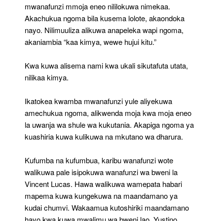
mwanafunzi mmoja eneo nililokuwa nimekaa.
Akachukua ngoma bila kusema lolote, akaondoka
nayo. Nilimuuliza alikuwa anapeleka wapi ngoma,
akaniambia “kaa kimya, wewe hujui kitu.”
Kwa kuwa alisema nami kwa ukali sikutafuta utata,
nilikaa kimya.
Ikatokea kwamba mwanafunzi yule aliyekuwa
amechukua ngoma, alikwenda moja kwa moja eneo
la uwanja wa shule wa kukutania. Akapiga ngoma ya
kuashiria kuwa kulikuwa na mkutano wa dharura.
Kufumba na kufumbua, karibu wanafunzi wote
walikuwa pale isipokuwa wanafunzi wa bweni la
Vincent Lucas. Hawa walikuwa wamepata habari
mapema kuwa kungekuwa na maandamano ya
kudai chumvi. Wakaamua kutoshiriki maandamano
hayo kwa kuwa mwalimu wa bweni lao, Yustino