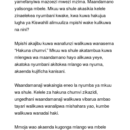
yamefanyiwa mazoezi mwezi mzima. Maandamano
yalisonga mbele. Mkuu wa shule akasikia kelele
zinaelekea nyumbani kwake, kwa kuwa hakujua
lugha ya Kiswahili alimuuliza mpishi wake kulikuwa
na nini?
Mpishi akajibu kuwa wanafunzi walikuwa wanasema
“Hakuna chumvi.” Mkuu wa shule akatambua kuwa
mlengwa wa maandamano hayo alikuwa yeye,
akatoka nyumbani akitokea mlango wa nyuma,
akaenda kujificha kanisani.
Waandamanaji wakaingia eneo la nyumba ya mkuu
wa shule. Kelele za hakuna chumvi zikazidi,
ungedhani waandamanaji walikuwa vibarua ambao
tayari walikuwa wanalipwa mishahara yao, kumbe
walikuwa wanadai haki.
Mmoja wao akaenda kugonga mlango wa mbele