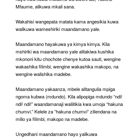
Mfaume, alikuwa mkali sana.
Wakahisi wangepata matata kama angesikia kuwa
walikuwa wameshiriki maandamano yale.
Maandamano hayakuwa ya kimya kimya. Kila
mshiriki wa maandamano yale alitakiwa kushika
mkononi kitu chochote chenye kutoa sauti, wengine
wakashika filimbi, wengine wakashika makopo, na
wengine walishika madebe.
Maandamano yakaanza, mbele alitangulia mpiga
ngoma kubwa (mdundo). Kila alipopiga mdundo “ndi!
ndi! ndi!” waandamanaji waliitikia kwa umoja “hakuna
chumvi.” Kelele za “hakuna chumvi” ziliendana na
milio ya filimbi, makopo na madebe.
Ungedhani maandamano hayo yalikuwa