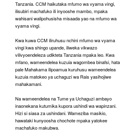
Tanzania. CCM haikutaka mfumo wa vyama vingi,
ilisubiri machafuko ili inyooshe mambo, mpaka
wahisani walipohusisha misaada yao na mfumo wa
vyama vingi.
Kwa kuwa CCM iliruhusu nchini mfumo wa vyama
vingi kwa shingo upande, iliweka vikwazo
vilivyoendeleza udikteta Tanzania mpaka leo. Kwa
mfano, wameendelea kuzuia wagombea binafsi, hata
pale Mahakama ilipoamua kuruhusu wameendelea
kuzuia matokeo ya uchaguzi wa Rais yasihojiwe
mahakamani.
Na wameendelea na Tume ya Uchaguzi ambayo
inaonekana kutumika kupora ushindi wa wapinzani.
Hizi si siasa za ushindani. Wameziba masikio,
hawataki kunyoosha chochote mpaka yatokee
machafuko makubwa.