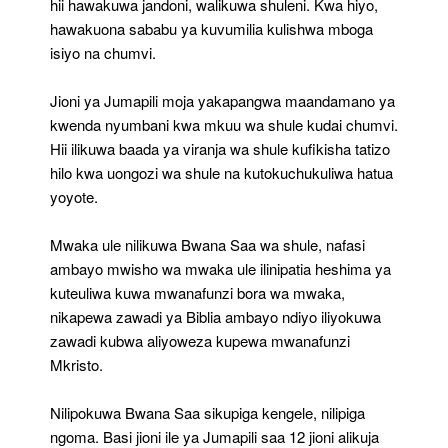
hii hawakuwa jandoni, walikuwa shuleni. Kwa hiyo,
hawakuona sababu ya kuvumilia kulishwa mboga
isiyo na chumvi.
Jioni ya Jumapili moja yakapangwa maandamano ya
kwenda nyumbani kwa mkuu wa shule kudai chumvi.
Hii ilikuwa baada ya viranja wa shule kufikisha tatizo
hilo kwa uongozi wa shule na kutokuchukuliwa hatua
yoyote.
Mwaka ule nilikuwa Bwana Saa wa shule, nafasi
ambayo mwisho wa mwaka ule ilinipatia heshima ya
kuteuliwa kuwa mwanafunzi bora wa mwaka,
nikapewa zawadi ya Biblia ambayo ndiyo iliyokuwa
zawadi kubwa aliyoweza kupewa mwanafunzi
Mkristo.
Nilipokuwa Bwana Saa sikupiga kengele, nilipiga
ngoma. Basi jioni ile ya Jumapili saa 12 jioni alikuja