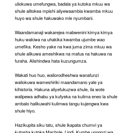
uliokuwa umefungwa, badala ya kutoka mkuu wa
shule alitokea mpishi aliyewaambia kwamba mkuu
huyo wa shule hakuwako mle nyumbani.
Waandamanaji wakarejea mabwenini kimya kimya
huku wakiwa na uhakika kwamba ujumbe wao
umefika. Kesho yake na kwa juma zima mkuu wa
shule alikuwa ameshikwa na mafua na hakuwa na
furaha. Alishindwa hata kuzungumza.
Wakati huo huo, waliorodheshwa wanafunzi
waliokuwa wameshiriki maandamano yale ya
kihistoria. Hakuna aliyefukuzwa shule, ila wote
walipewa adhabu ya kufyeka na kulima eneo la shule
ambalo halikuwahi kulimwa tangu kujengwa kwa
shule hiyo.
Hazikupita siku tatu, shule ikapata chumvi ya
kutosha kutoka Machole, Lindi. Kumbe uongozi wa