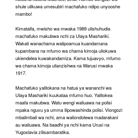
shule ulikuwa umesubiri machafuko ndipo unyooshe
mambo!
Kimataifa, mwisho wa mwaka 1989 ulishuhudia
machafuko makubwa nchi za Ulaya Mashariki.
Wakati wanachama walipoamua kuandamana
kupambana na mfumo wa chama kimoja uliokuwa
ukiendelea kuwakandamiza. Kama tujuavyo, mfumo
wa chama kimoja ulianzishwa na Warusi mwaka
1917.
Machafuko yalitokana na hatua ya wananchi wa
Ulaya Mashariki kuukataa mfumo huo. Yalitokea
maafa makubwa. Watu wengi waliuawa na polisi
mpaka nguvu ya umma ilipowashinda polisi. Viongozi
mbalimbali wa nchi, ama waliondolewa madarakani
au waliuawa. Na baadhi ya nchi kama Urusi na
Yugoslavia zilisambaratika.