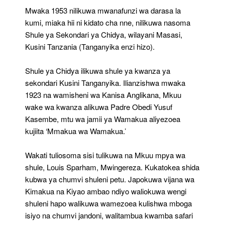
Mwaka 1953 nilikuwa mwanafunzi wa darasa la
kumi, miaka hii ni kidato cha nne, nilikuwa nasoma
Shule ya Sekondari ya Chidya, wilayani Masasi,
Kusini Tanzania (Tanganyika enzi hizo).
Shule ya Chidya ilikuwa shule ya kwanza ya
sekondari Kusini Tanganyika. Ilianzishwa mwaka
1923 na wamisheni wa Kanisa Anglikana, Mkuu
wake wa kwanza alikuwa Padre Obedi Yusuf
Kasembe, mtu wa jamii ya Wamakua aliyezoea
kujiita ‘Mmakua wa Wamakua.’
Wakati tuliosoma sisi tulikuwa na Mkuu mpya wa
shule, Louis Sparham, Mwingereza. Kukatokea shida
kubwa ya chumvi shuleni petu. Japokuwa vijana wa
Kimakua na Kiyao ambao ndiyo waliokuwa wengi
shuleni hapo walikuwa wamezoea kulishwa mboga
isiyo na chumvi jandoni, walitambua kwamba safari