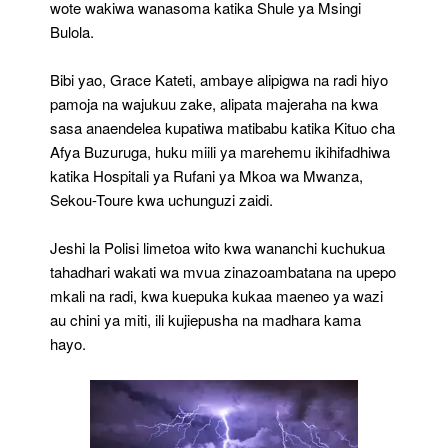
wote wakiwa wanasoma katika Shule ya Msingi
Bulola.
Bibi yao, Grace Kateti, ambaye alipigwa na radi hiyo
pamoja na wajukuu zake, alipata majeraha na kwa
sasa anaendelea kupatiwa matibabu katika Kituo cha
Afya Buzuruga, huku miili ya marehemu ikihifadhiwa
katika Hospitali ya Rufani ya Mkoa wa Mwanza,
Sekou-Toure kwa uchunguzi zaidi.
Jeshi la Polisi limetoa wito kwa wananchi kuchukua
tahadhari wakati wa mvua zinazoambatana na upepo
mkali na radi, kwa kuepuka kukaa maeneo ya wazi
au chini ya miti, ili kujiepusha na madhara kama
hayo.