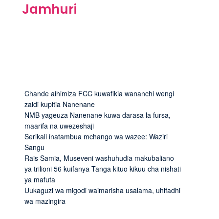
Jamhuri
Chande aihimiza FCC kuwafikia wananchi wengi
zaidi kupitia Nanenane
NMB yageuza Nanenane kuwa darasa la fursa,
maarifa na uwezeshaji
Serikali inatambua mchango wa wazee: Waziri
Sangu
Rais Samia, Museveni washuhudia makubaliano
ya trilioni 56 kuifanya Tanga kituo kikuu cha nishati
ya mafuta
Uukaguzi wa migodi waimarisha usalama, uhifadhi
wa mazingira