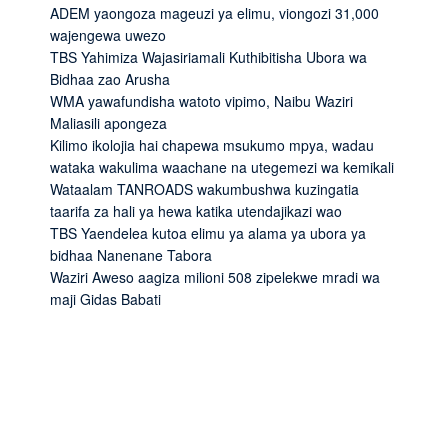
ADEM yaongoza mageuzi ya elimu, viongozi 31,000
wajengewa uwezo
TBS Yahimiza Wajasiriamali Kuthibitisha Ubora wa
Bidhaa zao Arusha
WMA yawafundisha watoto vipimo, Naibu Waziri
Maliasili apongeza
Kilimo ikolojia hai chapewa msukumo mpya, wadau
wataka wakulima waachane na utegemezi wa kemikali
Wataalam TANROADS wakumbushwa kuzingatia
taarifa za hali ya hewa katika utendajikazi wao
TBS Yaendelea kutoa elimu ya alama ya ubora ya
bidhaa Nanenane Tabora
Waziri Aweso aagiza milioni 508 zipelekwe mradi wa
maji Gidas Babati