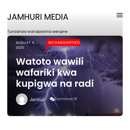
JAMHURI MEDIA
Tunaanzia wanapoishia wengine
AUGUST 9,
MCHANGANYIKO
2025
Watoto wawili
wafariki kwa
kupigwa na radi
On
Comments Off
Jamhuri
Watoto
Wawili
Wafariki
Kwa
Kupigwa
Na