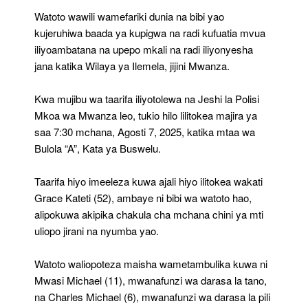
Radi
Watoto wawili wamefariki dunia na bibi yao
kujeruhiwa baada ya kupigwa na radi kufuatia mvua
iliyoambatana na upepo mkali na radi iliyonyesha
jana katika Wilaya ya Ilemela, jijini Mwanza.
Kwa mujibu wa taarifa iliyotolewa na Jeshi la Polisi
Mkoa wa Mwanza leo, tukio hilo lilitokea majira ya
saa 7:30 mchana, Agosti 7, 2025, katika mtaa wa
Bulola “A”, Kata ya Buswelu.
Taarifa hiyo imeeleza kuwa ajali hiyo ilitokea wakati
Grace Kateti (52), ambaye ni bibi wa watoto hao,
alipokuwa akipika chakula cha mchana chini ya mti
uliopo jirani na nyumba yao.
Watoto waliopoteza maisha wametambulika kuwa ni
Mwasi Michael (11), mwanafunzi wa darasa la tano,
na Charles Michael (6), mwanafunzi wa darasa la pili