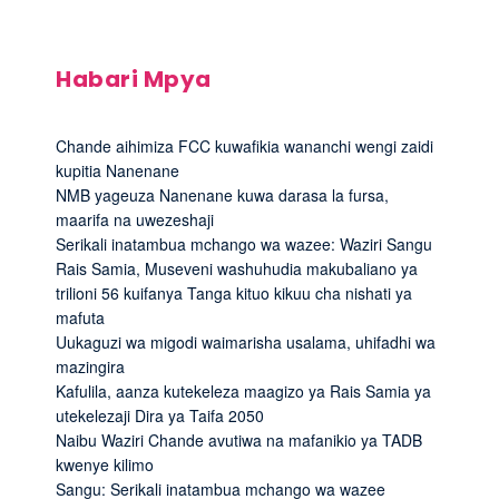
Habari Mpya
Chande aihimiza FCC kuwafikia wananchi wengi zaidi
kupitia Nanenane
NMB yageuza Nanenane kuwa darasa la fursa,
maarifa na uwezeshaji
Serikali inatambua mchango wa wazee: Waziri Sangu
Rais Samia, Museveni washuhudia makubaliano ya
trilioni 56 kuifanya Tanga kituo kikuu cha nishati ya
mafuta
Uukaguzi wa migodi waimarisha usalama, uhifadhi wa
mazingira
Kafulila, aanza kutekeleza maagizo ya Rais Samia ya
utekelezaji Dira ya Taifa 2050
Naibu Waziri Chande avutiwa na mafanikio ya TADB
kwenye kilimo
Sangu: Serikali inatambua mchango wa wazee