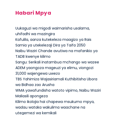
Habari Mpya
Uukaguzi wa migodi waimarisha usalama,
uhifadhi wa mazingira
Kafulila, aanza kutekeleza maagizo ya Rais
Samia ya utekelezaji Dira ya Taifa 2050
Naibu Waziri Chande avutiwa na mafanikio ya
TADB kwenye kilimo
Sangu: Serikali inatambua mchango wa wazee
ADEM yaongoza mageuzi ya elimu, viongozi
31,000 wajengewa uwezo
TBS Yahimiza Wajasiriamali Kuthibitisha Ubora
wa Bidhaa zao Arusha
WMA yawafundisha watoto vipimo, Naibu Waziri
Maliasili apongeza
Kilimo ikolojia hai chapewa msukumo mpya,
wadau wataka wakulima waachane na
utegemezi wa kemikali