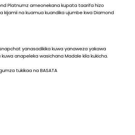
ond Platnumz ameonekana kupata taarifa hizo
ya kijamii na kuamua kuandika ujumbe kwa Diamond
a snapchat yanasadikika kuwa yanaweza yakawa
kuwa anapeleka wasichana Madale kila kukicha.
gumza tukikaa na BASATA