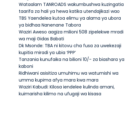
Wataalam TANROADS wakumbushwa kuzingatia
taarifa za hali ya hewa katika utendajikazi wao
TBS Yaendelea kutoa elimu ya alama ya ubora
ya bidhaa Nanenane Tabora
Waziri Aweso aagiza milioni 508 zipelekwe mradi
wa maji Gidas Babati
Dk Msonde: TBA ni kitovu cha fusa za uwekezaji
kupitia miradi ya ubia ‘PPP’
Tanzania kunufaika na bilioni 10/- za biashara ya
kaboni
Ridhiwani asisitiza umuhimu wa watumishi wa
umma kupima afya mara kwa mara
Waziri Kabudi: Kilosa iendelee kulinda amani,
kuimarisha kilimo na ufugaji wa kisasa