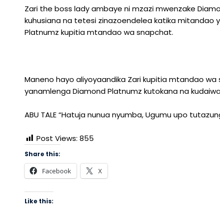
Zari the boss lady ambaye ni mzazi mwenzake Diam
kuhusiana na tetesi zinazoendelea katika mitandao 
Platnumz kupitia mtandao wa snapchat.
Maneno hayo aliyoyaandika Zari kupitia mtandao w
yanamlenga Diamond Platnumz kutokana na kudaiwa 
ABU TALE “Hatuja nunua nyumba, Ugumu upo tutazun
Post Views:
855
Share this:
Facebook
X
Like this: