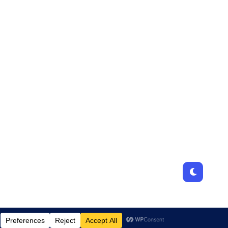
Designed by
JamhuriMedia