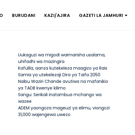
ZO
BURUDANI
KAZI/AJIRA
GAZETI LA JAMHURI
Uukaguzi wa migodi waimarisha usalama,
uhifadhi wa mazingira
Kafulila, aanza kutekeleza maagizo ya Rais
Samia ya utekelezaji Dira ya Taifa 2050
Naibu Waziri Chande avutiwa na mafanikio
ya TADB kwenye kilimo
Sangu: Serikali inatambua mchango wa
wazee
ADEM yaongoza mageuzi ya elimu, viongozi
31,000 wajengewa uwezo