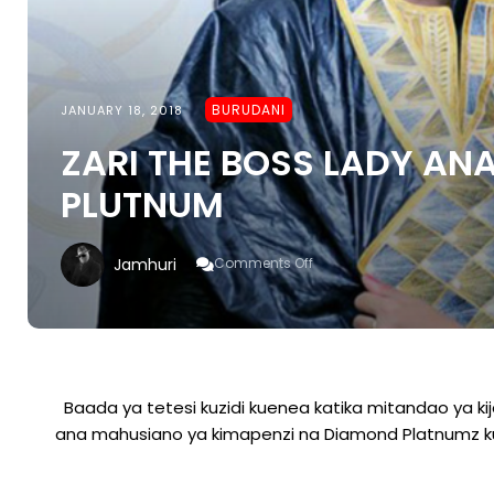
BURUDANI
JANUARY 18, 2018
ZARI THE BOSS LADY A
PLUTNUM
On
Jamhuri
Comments Off
ZARI
THE
BOSS
LADY
ANASA
NYENDO
ZA
Baada ya tetesi kuzidi kuenea katika mitandao ya k
DIMOND
ana mahusiano ya kimapenzi na Diamond Platnumz kut
PLUTNUM