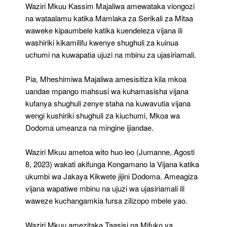
Waziri Mkuu Kassim Majaliwa amewataka viongozi
na wataalamu katika Mamlaka za Serikali za Mitaa
waweke kipaumbele katika kuendeleza vijana ili
washiriki kikamilifu kwenye shughuli za kuinua
uchumi na kuwapatia ujuzi na mbinu za ujasiriamali.
Pia, Mheshimiwa Majaliwa amesisitiza kila mkoa
uandae mpango mahsusi wa kuhamasisha vijana
kufanya shughuli zenye staha na kuwavutia vijana
wengi kushiriki shughuli za kiuchumi, Mkoa wa
Dodoma umeanza na mingine ijiandae.
Waziri Mkuu ametoa wito huo leo (Jumanne, Agosti
8, 2023) wakati akifunga Kongamano la Vijana katika
ukumbi wa Jakaya Kikwete jijini Dodoma. Ameagiza
vijana wapatiwe mbinu na ujuzi wa ujasiriamali ili
waweze kuchangamkia fursa zilizopo mbele yao.
Waziri Mkuu amezitaka Taasisi na Mifuko ya