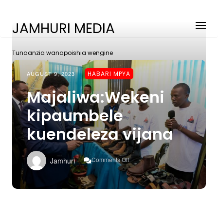
JAMHURI MEDIA
Tunaanzia wanapoishia wengine
AUGUST 9, 2023
HABARI MPYA
Majaliwa:Wekeni
kipaumbele
kuendeleza vijana
On
Comments Off
Jamhuri
Majaliwa:Wekeni
Kipaumbele
Kuendeleza
Vijana