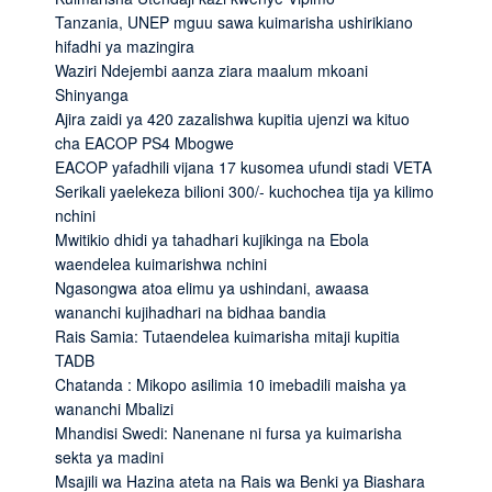
Tanzania, UNEP mguu sawa kuimarisha ushirikiano
hifadhi ya mazingira
Waziri Ndejembi aanza ziara maalum mkoani
Shinyanga
Ajira zaidi ya 420 zazalishwa kupitia ujenzi wa kituo
cha EACOP PS4 Mbogwe
EACOP yafadhili vijana 17 kusomea ufundi stadi VETA
Serikali yaelekeza bilioni 300/- kuchochea tija ya kilimo
nchini
Mwitikio dhidi ya tahadhari kujikinga na Ebola
waendelea kuimarishwa nchini
Ngasongwa atoa elimu ya ushindani, awaasa
wananchi kujihadhari na bidhaa bandia
Rais Samia: Tutaendelea kuimarisha mitaji kupitia
TADB
Chatanda : Mikopo asilimia 10 imebadili maisha ya
wananchi Mbalizi
Mhandisi Swedi: Nanenane ni fursa ya kuimarisha
sekta ya madini
Msajili wa Hazina ateta na Rais wa Benki ya Biashara