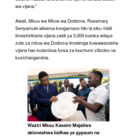
wa vijana.”
Awali, Mkuu wa Mkoa wa Dodoma, Rosemary
Senyamule alisema kongamano hilo la siku mbili
limeshirikisha vijana zaidi ya 3,000 kutoka wilaya
zote za mkoa wa Dodoma limelenga kuwawezesha
vijana hao kutambua fursa za kiuchumi zilizoko na
kuzichangamkia.
Waziri Mkuu Kassim Majaliwa
akioneshwa bidhaa ya gypsum na