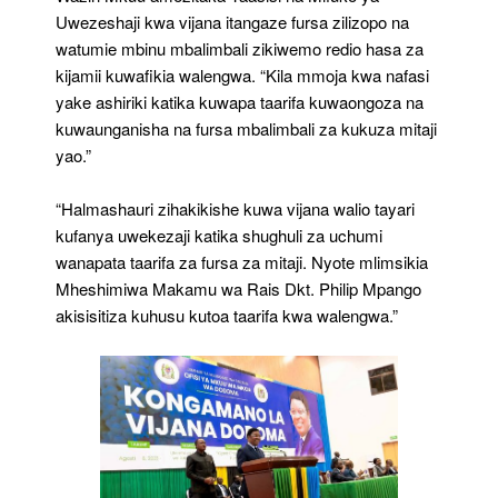
Uwezeshaji kwa vijana itangaze fursa zilizopo na
watumie mbinu mbalimbali zikiwemo redio hasa za
kijamii kuwafikia walengwa. “Kila mmoja kwa nafasi
yake ashiriki katika kuwapa taarifa kuwaongoza na
kuwaunganisha na fursa mbalimbali za kukuza mitaji
yao.”
“Halmashauri zihakikishe kuwa vijana walio tayari
kufanya uwekezaji katika shughuli za uchumi
wanapata taarifa za fursa za mitaji. Nyote mlimsikia
Mheshimiwa Makamu wa Rais Dkt. Philip Mpango
akisisitiza kuhusu kutoa taarifa kwa walengwa.”