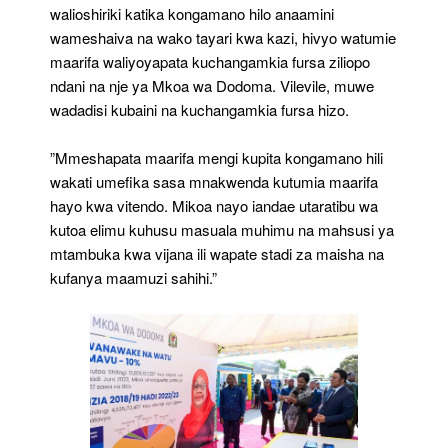
walioshiriki katika kongamano hilo anaamini
wameshaiva na wako tayari kwa kazi, hivyo watumie
maarifa waliyoyapata kuchangamkia fursa ziliopo
ndani na nje ya Mkoa wa Dodoma. Vilevile, muwe
wadadisi kubaini na kuchangamkia fursa hizo.
”Mmeshapata maarifa mengi kupita kongamano hili
wakati umefika sasa mnakwenda kutumia maarifa
hayo kwa vitendo. Mikoa nayo iandae utaratibu wa
kutoa elimu kuhusu masuala muhimu na mahsusi ya
mtambuka kwa vijana ili wapate stadi za maisha na
kufanya maamuzi sahihi.”