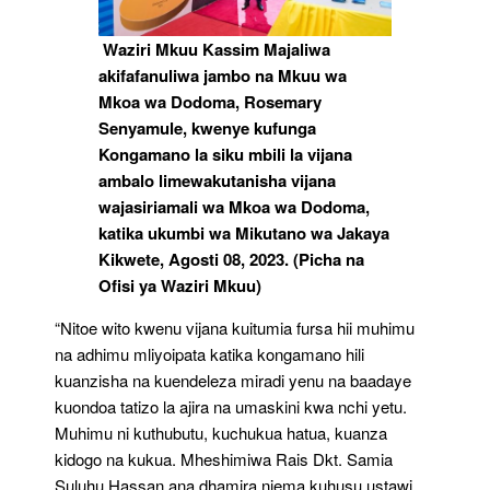
Waziri Mkuu Kassim Majaliwa
akifafanuliwa jambo na Mkuu wa
Mkoa wa Dodoma, Rosemary
Senyamule, kwenye kufunga
Kongamano la siku mbili la vijana
ambalo limewakutanisha vijana
wajasiriamali wa Mkoa wa Dodoma,
katika ukumbi wa Mikutano wa Jakaya
Kikwete, Agosti 08, 2023. (Picha na
Ofisi ya Waziri Mkuu)
“Nitoe wito kwenu vijana kuitumia fursa hii muhimu
na adhimu mliyoipata katika kongamano hili
kuanzisha na kuendeleza miradi yenu na baadaye
kuondoa tatizo la ajira na umaskini kwa nchi yetu.
Muhimu ni kuthubutu, kuchukua hatua, kuanza
kidogo na kukua. Mheshimiwa Rais Dkt. Samia
Suluhu Hassan ana dhamira njema kuhusu ustawi