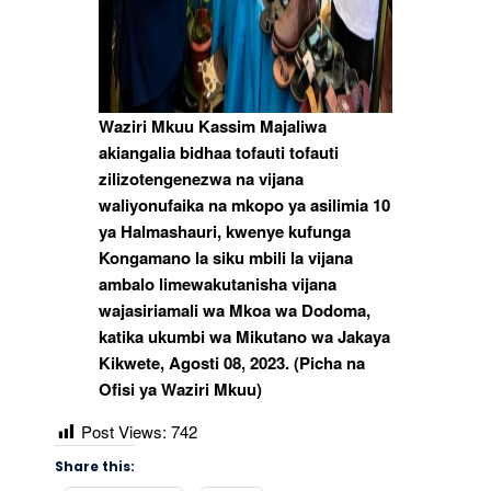
Waziri Mkuu Kassim Majaliwa
akiangalia bidhaa tofauti tofauti
zilizotengenezwa na vijana
waliyonufaika na mkopo ya asilimia 10
ya Halmashauri, kwenye kufunga
Kongamano la siku mbili la vijana
ambalo limewakutanisha vijana
wajasiriamali wa Mkoa wa Dodoma,
katika ukumbi wa Mikutano wa Jakaya
Kikwete, Agosti 08, 2023. (Picha na
Ofisi ya Waziri Mkuu)
Post Views:
742
Share this: