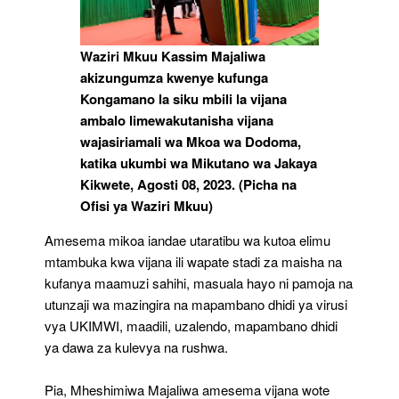
Waziri Mkuu Kassim Majaliwa
akizungumza kwenye kufunga
Kongamano la siku mbili la vijana
ambalo limewakutanisha vijana
wajasiriamali wa Mkoa wa Dodoma,
katika ukumbi wa Mikutano wa Jakaya
Kikwete, Agosti 08, 2023. (Picha na
Ofisi ya Waziri Mkuu)
Amesema mikoa iandae utaratibu wa kutoa elimu
mtambuka kwa vijana ili wapate stadi za maisha na
kufanya maamuzi sahihi, masuala hayo ni pamoja na
utunzaji wa mazingira na mapambano dhidi ya virusi
vya UKIMWI, maadili, uzalendo, mapambano dhidi
ya dawa za kulevya na rushwa.
Pia, Mheshimiwa Majaliwa amesema vijana wote