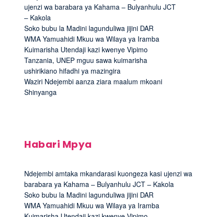
ujenzi wa barabara ya Kahama – Bulyanhulu JCT
– Kakola
Soko bubu la Madini lagunduliwa jijini DAR
WMA Yamuahidi Mkuu wa Wilaya ya Iramba
Kuimarisha Utendaji kazi kwenye Vipimo
Tanzania, UNEP mguu sawa kuimarisha
ushirikiano hifadhi ya mazingira
Waziri Ndejembi aanza ziara maalum mkoani
Shinyanga
Habari Mpya
Ndejembi amtaka mkandarasi kuongeza kasi ujenzi wa
barabara ya Kahama – Bulyanhulu JCT – Kakola
Soko bubu la Madini lagunduliwa jijini DAR
WMA Yamuahidi Mkuu wa Wilaya ya Iramba
Kuimarisha Utendaji kazi kwenye Vipimo