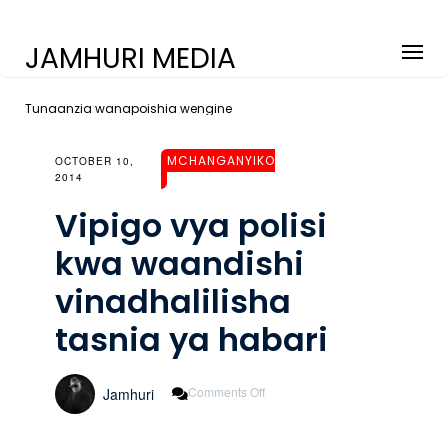
JAMHURI MEDIA
Tunaanzia wanapoishia wengine
MCHANGANYIKO
OCTOBER 10,
2014
Vipigo vya polisi
kwa waandishi
vinadhalilisha
tasnia ya habari
On
Comments Off
Jamhuri
Vipigo
Vya
Polisi