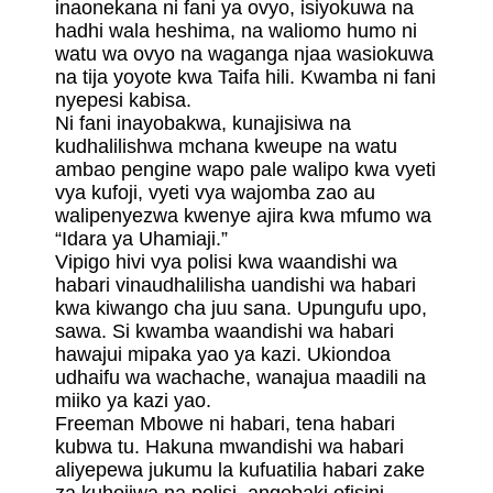
inaonekana ni fani ya ovyo, isiyokuwa na
hadhi wala heshima, na waliomo humo ni
watu wa ovyo na waganga njaa wasiokuwa
na tija yoyote kwa Taifa hili. Kwamba ni fani
nyepesi kabisa.
Ni fani inayobakwa, kunajisiwa na
kudhalilishwa mchana kweupe na watu
ambao pengine wapo pale walipo kwa vyeti
vya kufoji, vyeti vya wajomba zao au
walipenyezwa kwenye ajira kwa mfumo wa
“Idara ya Uhamiaji.”
Vipigo hivi vya polisi kwa waandishi wa
habari vinaudhalilisha uandishi wa habari
kwa kiwango cha juu sana. Upungufu upo,
sawa. Si kwamba waandishi wa habari
hawajui mipaka yao ya kazi. Ukiondoa
udhaifu wa wachache, wanajua maadili na
miiko ya kazi yao.
Freeman Mbowe ni habari, tena habari
kubwa tu. Hakuna mwandishi wa habari
aliyepewa jukumu la kufuatilia habari zake