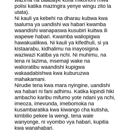
wazima na baadaye kufia mikononi mwa
polisi katika mazingira yenye wingu zito la
utata).
Ni kauli ya kebehi na dharau kubwa kwa
taaluma ya uandishi wa habari kwamba
waandishi wanapaswa kusubiri kuitwa ili
wapewe habari. Kwamba waliopigwa
hawakualikwa. Ni kauli ya kifedhuli, si ya
kistaarabu, kidhalimu na inayosigina
waziwazi Katiba ya nchi. Ni muhimu, na
tena ni lazima, msemaji wake na
walioratibu waandishi kupigwa
wakaadabishwa kwa kuburuzwa
mahakamani.
Nirudie tena kwa mara nyingine, uandishi
wa habari ni fani adhimu. Katika kipindi hiki
ambacho karibu mifumo yote ndani ya nchi,
imeoza, imevunda, imebomoka na
kusambaratika kwa kiwango cha kutisha,
kimbilio pekee la wengi, tena wale
wanyonge, ni vyombo vya habari, kupitia
kwa wanahabari.