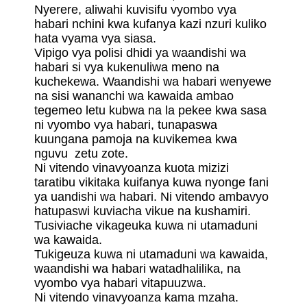
Nyerere, aliwahi kuvisifu vyombo vya
habari nchini kwa kufanya kazi nzuri kuliko
hata vyama vya siasa.
Vipigo vya polisi dhidi ya waandishi wa
habari si vya kukenuliwa meno na
kuchekewa. Waandishi wa habari wenyewe
na sisi wananchi wa kawaida ambao
tegemeo letu kubwa na la pekee kwa sasa
ni vyombo vya habari, tunapaswa
kuungana pamoja na kuvikemea kwa
nguvu zetu zote.
Ni vitendo vinavyoanza kuota mizizi
taratibu vikitaka kuifanya kuwa nyonge fani
ya uandishi wa habari. Ni vitendo ambavyo
hatupaswi kuviacha vikue na kushamiri.
Tusiviache vikageuka kuwa ni utamaduni
wa kawaida.
Tukigeuza kuwa ni utamaduni wa kawaida,
waandishi wa habari watadhalilika, na
vyombo vya habari vitapuuzwa.
Ni vitendo vinavyoanza kama mzaha.