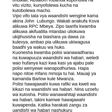
tindikali, Absalom Kibanda kupondwa na
vitu vizito, kunyofolewa kucha na
kutobolewa macho.
Vipo vifo tata vya waandishi wengine kama
akina John Lubungo. Wakati anakufa Kova
alikuwa RPC Mbeya. Zipo taarifa kwamba
alikuwa akifuatilia mtandao uliokuwa
ukijihusisha na biashara ya dawa za
kulevya, ambao pia ulikuwa ukiwagusa
baadhi ya wakuu wa huko.
Kuonesha kwamba polisi wanawadharau
na kuwapuuza waandishi wa habari, weledi
wao hufanya kazi kwa kasi ya ajabu pale
polisi wenyewe wanapodhuriwa. Hapa
napo nitoe mfano mmoja tu hai. Mauaji ya
kamanda Barlow kule Mwanza.
Polisi hawajawahi kuwa rafiki wa kweli wa
kikazi na waandishi wa habari. Nina uzoefu
wa kutosha. Polisi wanawahitaji waandishi
wa habari, lakini kamwe hawajawahi
kuwapenda. Katika harakati zangu za
uandishi wa habari nashukuru