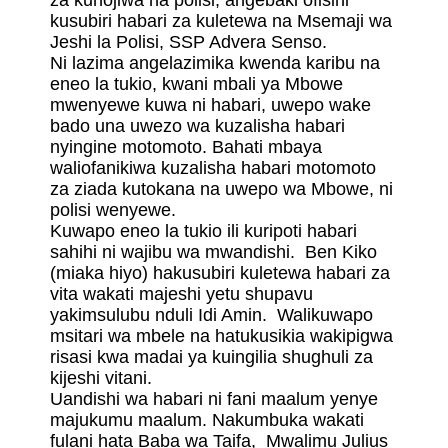
za kuhojiwa na polisi, angebaki ofisini
kusubiri habari za kuletewa na Msemaji wa
Jeshi la Polisi, SSP Advera Senso.
Ni lazima angelazimika kwenda karibu na
eneo la tukio, kwani mbali ya Mbowe
mwenyewe kuwa ni habari, uwepo wake
bado una uwezo wa kuzalisha habari
nyingine motomoto. Bahati mbaya
waliofanikiwa kuzalisha habari motomoto
za ziada kutokana na uwepo wa Mbowe, ni
polisi wenyewe.
Kuwapo eneo la tukio ili kuripoti habari
sahihi ni wajibu wa mwandishi. Ben Kiko
(miaka hiyo) hakusubiri kuletewa habari za
vita wakati majeshi yetu shupavu
yakimsulubu nduli Idi Amin. Walikuwapo
msitari wa mbele na hatukusikia wakipigwa
risasi kwa madai ya kuingilia shughuli za
kijeshi vitani.
Uandishi wa habari ni fani maalum yenye
majukumu maalum. Nakumbuka wakati
fulani hata Baba wa Taifa, Mwalimu Julius