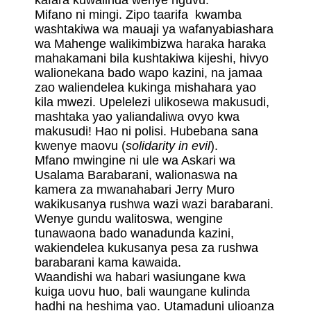
kafara kuwalinda wenye nguvu.
Mifano ni mingi. Zipo taarifa kwamba
washtakiwa wa mauaji ya wafanyabiashara
wa Mahenge walikimbizwa haraka haraka
mahakamani bila kushtakiwa kijeshi, hivyo
walionekana bado wapo kazini, na jamaa
zao waliendelea kukinga mishahara yao
kila mwezi. Upelelezi ulikosewa makusudi,
mashtaka yao yaliandaliwa ovyo kwa
makusudi! Hao ni polisi. Hubebana sana
kwenye maovu (
solidarity in evil
).
Mfano mwingine ni ule wa Askari wa
Usalama Barabarani, walionaswa na
kamera za mwanahabari Jerry Muro
wakikusanya rushwa wazi wazi barabarani.
Wenye gundu walitoswa, wengine
tunawaona bado wanadunda kazini,
wakiendelea kukusanya pesa za rushwa
barabarani kama kawaida.
Waandishi wa habari wasiungane kwa
kuiga uovu huo, bali waungane kulinda
hadhi na heshima yao. Utamaduni ulioanza