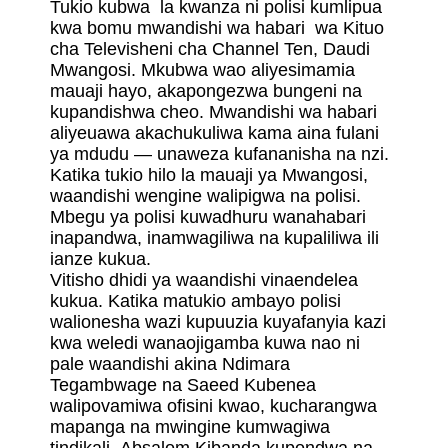
Tukio kubwa la kwanza ni polisi kumlipua
kwa bomu mwandishi wa habari wa Kituo
cha Televisheni cha Channel Ten, Daudi
Mwangosi. Mkubwa wao aliyesimamia
mauaji hayo, akapongezwa bungeni na
kupandishwa cheo. Mwandishi wa habari
aliyeuawa akachukuliwa kama aina fulani
ya mdudu — unaweza kufananisha na nzi.
Katika tukio hilo la mauaji ya Mwangosi,
waandishi wengine walipigwa na polisi.
Mbegu ya polisi kuwadhuru wanahabari
inapandwa, inamwagiliwa na kupaliliwa ili
ianze kukua.
Vitisho dhidi ya waandishi vinaendelea
kukua. Katika matukio ambayo polisi
walionesha wazi kupuuzia kuyafanyia kazi
kwa weledi wanaojigamba kuwa nao ni
pale waandishi akina Ndimara
Tegambwage na Saeed Kubenea
walipovamiwa ofisini kwao, kucharangwa
mapanga na mwingine kumwagiwa