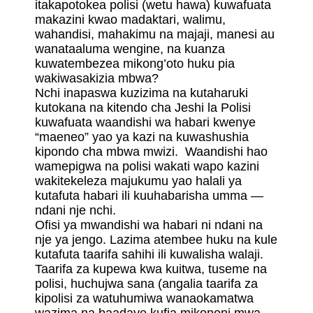
itakapotokea polisi (wetu hawa) kuwafuata
makazini kwao madaktari, walimu,
wahandisi, mahakimu na majaji, manesi au
wanataaluma wengine, na kuanza
kuwatembezea mikong’oto huku pia
wakiwasakizia mbwa?
Nchi inapaswa kuzizima na kutaharuki
kutokana na kitendo cha Jeshi la Polisi
kuwafuata waandishi wa habari kwenye
“maeneo” yao ya kazi na kuwashushia
kipondo cha mbwa mwizi. Waandishi hao
wamepigwa na polisi wakati wapo kazini
wakitekeleza majukumu yao halali ya
kutafuta habari ili kuuhabarisha umma —
ndani nje nchi.
Ofisi ya mwandishi wa habari ni ndani na
nje ya jengo. Lazima atembee huku na kule
kutafuta taarifa sahihi ili kuwalisha walaji.
Taarifa za kupewa kwa kuitwa, tuseme na
polisi, huchujwa sana (angalia taarifa za
kipolisi za watuhumiwa wanaokamatwa