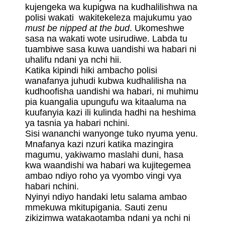
kujengeka wa kupigwa na kudhalilishwa na
polisi wakati wakitekeleza majukumu yao
must be nipped at the bud
. Ukomeshwe
sasa na wakati wote usirudiwe. Labda tu
tuambiwe sasa kuwa uandishi wa habari ni
uhalifu ndani ya nchi hii.
Katika kipindi hiki ambacho polisi
wanafanya juhudi kubwa kudhalilisha na
kudhoofisha uandishi wa habari, ni muhimu
pia kuangalia upungufu wa kitaaluma na
kuufanyia kazi ili kulinda hadhi na heshima
ya tasnia ya habari nchini.
Sisi wananchi wanyonge tuko nyuma yenu.
Mnafanya kazi nzuri katika mazingira
magumu, yakiwamo maslahi duni, hasa
kwa waandishi wa habari wa kujitegemea
ambao ndiyo roho ya vyombo vingi vya
habari nchini.
Nyinyi ndiyo handaki letu salama ambao
mmekuwa mkitupigania. Sauti zenu
zikizimwa watakaotamba ndani ya nchi ni