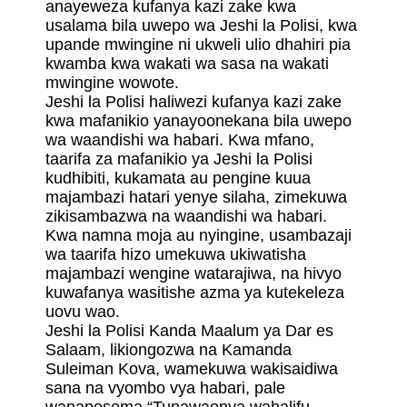
anayeweza kufanya kazi zake kwa
usalama bila uwepo wa Jeshi la Polisi, kwa
upande mwingine ni ukweli ulio dhahiri pia
kwamba kwa wakati wa sasa na wakati
mwingine wowote.
Jeshi la Polisi haliwezi kufanya kazi zake
kwa mafanikio yanayoonekana bila uwepo
wa waandishi wa habari. Kwa mfano,
taarifa za mafanikio ya Jeshi la Polisi
kudhibiti, kukamata au pengine kuua
majambazi hatari yenye silaha, zimekuwa
zikisambazwa na waandishi wa habari.
Kwa namna moja au nyingine, usambazaji
wa taarifa hizo umekuwa ukiwatisha
majambazi wengine watarajiwa, na hivyo
kuwafanya wasitishe azma ya kutekeleza
uovu wao.
Jeshi la Polisi Kanda Maalum ya Dar es
Salaam, likiongozwa na Kamanda
Suleiman Kova, wamekuwa wakisaidiwa
sana na vyombo vya habari, pale