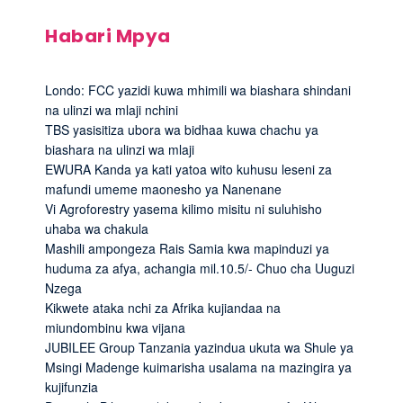
Habari Mpya
Londo: FCC yazidi kuwa mhimili wa biashara shindani
na ulinzi wa mlaji nchini
TBS yasisitiza ubora wa bidhaa kuwa chachu ya
biashara na ulinzi wa mlaji
EWURA Kanda ya kati yatoa wito kuhusu leseni za
mafundi umeme maonesho ya Nanenane
Vi Agroforestry yasema kilimo misitu ni suluhisho
uhaba wa chakula
Mashili ampongeza Rais Samia kwa mapinduzi ya
huduma za afya, achangia mil.10.5/- Chuo cha Uuguzi
Nzega
Kikwete ataka nchi za Afrika kujiandaa na
miundombinu kwa vijana
JUBILEE Group Tanzania yazindua ukuta wa Shule ya
Msingi Madenge kuimarisha usalama na mazingira ya
kujifunzia