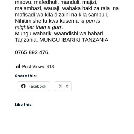
maovu, mafedhuli, manduli, majizi,
majambazi, wauaji, wabaka haki za raia na
mafisadi wa kila dizaini na kila sampuli.
Nihitimishe tu kwa kusema
‘a pen is
mightier than a gun’.
Mungu wabariki waandishi wa habari
Tanzania. MUNGU IBARIKI TANZANIA
0765-892 476.
Post Views:
413
Share this:
Facebook
X
Like this: