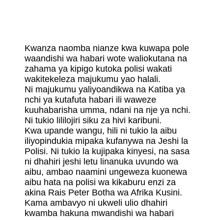
Kwa
Waandishi
Vinadhalilisha
Tasnia
Ya
Kwanza naomba nianze kwa kuwapa pole
Habari
waandishi wa habari wote waliokutana na
zahama ya kipigo kutoka polisi wakati
wakitekeleza majukumu yao halali.
Ni majukumu yaliyoandikwa na Katiba ya
nchi ya kutafuta habari ili waweze
kuuhabarisha umma, ndani na nje ya nchi.
Ni tukio lililojiri siku za hivi karibuni.
Kwa upande wangu, hili ni tukio la aibu
iliyopindukia mipaka kufanywa na Jeshi la
Polisi. Ni tukio la kujipaka kinyesi, na sasa
ni dhahiri jeshi letu linanuka uvundo wa
aibu, ambao naamini ungeweza kuonewa
aibu hata na polisi wa kikaburu enzi za
akina Rais Peter Botha wa Afrika Kusini.
Kama ambavyo ni ukweli ulio dhahiri
kwamba hakuna mwandishi wa habari