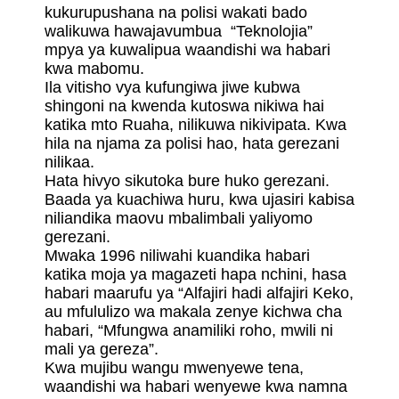
kukurupushana na polisi wakati bado
walikuwa hawajavumbua “Teknolojia”
mpya ya kuwalipua waandishi wa habari
kwa mabomu.
Ila vitisho vya kufungiwa jiwe kubwa
shingoni na kwenda kutoswa nikiwa hai
katika mto Ruaha, nilikuwa nikivipata. Kwa
hila na njama za polisi hao, hata gerezani
nilikaa.
Hata hivyo sikutoka bure huko gerezani.
Baada ya kuachiwa huru, kwa ujasiri kabisa
niliandika maovu mbalimbali yaliyomo
gerezani.
Mwaka 1996 niliwahi kuandika habari
katika moja ya magazeti hapa nchini, hasa
habari maarufu ya “Alfajiri hadi alfajiri Keko,
au mfululizo wa makala zenye kichwa cha
habari, “Mfungwa anamiliki roho, mwili ni
mali ya gereza”.
Kwa mujibu wangu mwenyewe tena,
waandishi wa habari wenyewe kwa namna