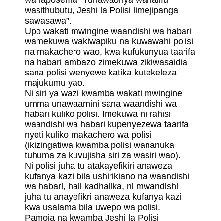
wanaposema “Tunawaonya wahalifu
wasithubutu, Jeshi la Polisi limejipanga
sawasawa”.
Upo wakati mwingine waandishi wa habari
wamekuwa wakiwapiku na kuwawahi polisi
na makachero wao, kwa kufukunyua taarifa
na habari ambazo zimekuwa zikiwasaidia
sana polisi wenyewe katika kutekeleza
majukumu yao.
Ni siri ya wazi kwamba wakati mwingine
umma unawaamini sana waandishi wa
habari kuliko polisi. Imekuwa ni rahisi
waandishi wa habari kupenyezewa taarifa
nyeti kuliko makachero wa polisi
(ikizingatiwa kwamba polisi wananuka
tuhuma za kuvujisha siri za wasiri wao).
Ni polisi juha tu atakayefikiri anaweza
kufanya kazi bila ushirikiano na waandishi
wa habari, hali kadhalika, ni mwandishi
juha tu anayefikri anaweza kufanya kazi
kwa usalama bila uwepo wa polisi.
Pamoja na kwamba Jeshi la Polisi