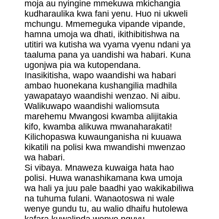
moja au nyingine mmekuwa mkichangia
kudharaulika kwa fani yenu. Huo ni ukweli
mchungu. Mmemeguka vipande vipande,
hamna umoja wa dhati, ikithibitishwa na
utitiri wa kutisha wa vyama vyenu ndani ya
taaluma pana ya uandishi wa habari. Kuna
ugonjwa pia wa kutopendana.
Inasikitisha, wapo waandishi wa habari
ambao huonekana kushangilia madhila
yawapatayo waandishi wenzao. Ni aibu.
Walikuwapo waandishi waliomsuta
marehemu Mwangosi kwamba alijitakia
kifo, kwamba alikuwa mwanaharakati!
Kilichopaswa kuwaunganisha ni kuuawa
kikatili na polisi kwa mwandishi mwenzao
wa habari.
Si vibaya. Mnaweza kuwaiga hata hao
polisi. Huwa wanashikamana kwa umoja
wa hali ya juu pale baadhi yao wakikabiliwa
na tuhuma fulani. Wanaotoswa ni wale
wenye gundu tu, au walio dhaifu hutolewa