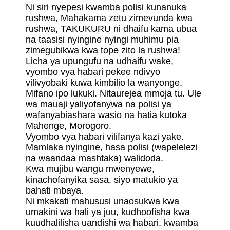
Ni siri nyepesi kwamba polisi kunanuka
rushwa, Mahakama zetu zimevunda kwa
rushwa, TAKUKURU ni dhaifu kama ubua
na taasisi nyingine nyingi muhimu pia
zimegubikwa kwa tope zito la rushwa!
Licha ya upungufu na udhaifu wake,
vyombo vya habari pekee ndivyo
vilivyobaki kuwa kimbilio la wanyonge.
Mifano ipo lukuki. Nitaurejea mmoja tu. Ule
wa mauaji yaliyofanywa na polisi ya
wafanyabiashara wasio na hatia kutoka
Mahenge, Morogoro.
Vyombo vya habari vilifanya kazi yake.
Mamlaka nyingine, hasa polisi (wapelelezi
na waandaa mashtaka) walidoda.
Kwa mujibu wangu mwenyewe,
kinachofanyika sasa, siyo matukio ya
bahati mbaya.
Ni mkakati mahususi unaosukwa kwa
umakini wa hali ya juu, kudhoofisha kwa
kuudhalilisha uandishi wa habari, kwamba