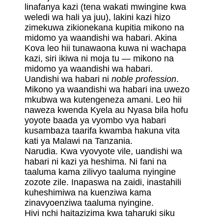
linafanya kazi (tena wakati mwingine kwa
weledi wa hali ya juu), lakini kazi hizo
zimekuwa zikionekana kupitia mikono na
midomo ya waandishi wa habari. Akina
Kova leo hii tunawaona kuwa ni wachapa
kazi, siri ikiwa ni moja tu — mikono na
midomo ya waandishi wa habari.
Uandishi wa habari ni
noble profession
.
Mikono ya waandishi wa habari ina uwezo
mkubwa wa kutengeneza amani. Leo hii
naweza kwenda Kyela au Nyasa bila hofu
yoyote baada ya vyombo vya habari
kusambaza taarifa kwamba hakuna vita
kati ya Malawi na Tanzania.
Narudia. Kwa vyovyote vile, uandishi wa
habari ni kazi ya heshima. Ni fani na
taaluma kama zilivyo taaluma nyingine
zozote zile. Inapaswa na zaidi, inastahili
kuheshimiwa na kuenziwa kama
zinavyoenziwa taaluma nyingine.
Hivi nchi haitazizima kwa taharuki siku