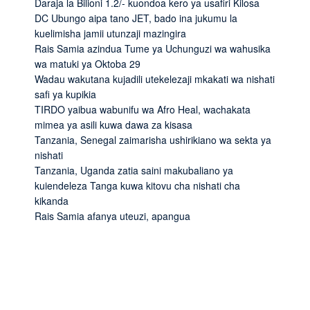
Daraja la Bilioni 1.2/- kuondoa kero ya usafiri Kilosa
DC Ubungo aipa tano JET, bado ina jukumu la
kuelimisha jamii utunzaji mazingira
Rais Samia azindua Tume ya Uchunguzi wa wahusika
wa matuki ya Oktoba 29
Wadau wakutana kujadili utekelezaji mkakati wa nishati
safi ya kupikia
TIRDO yaibua wabunifu wa Afro Heal, wachakata
mimea ya asili kuwa dawa za kisasa
Tanzania, Senegal zaimarisha ushirikiano wa sekta ya
nishati
Tanzania, Uganda zatia saini makubaliano ya
kuiendeleza Tanga kuwa kitovu cha nishati cha
kikanda
Rais Samia afanya uteuzi, apangua