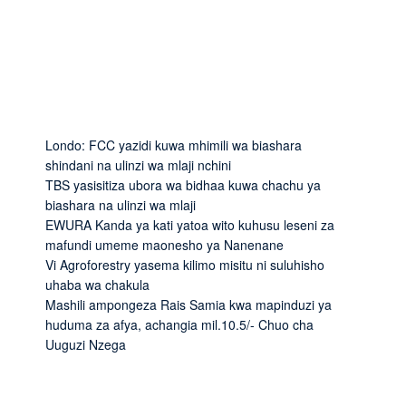
Londo: FCC yazidi kuwa mhimili wa biashara
shindani na ulinzi wa mlaji nchini
TBS yasisitiza ubora wa bidhaa kuwa chachu ya
biashara na ulinzi wa mlaji
EWURA Kanda ya kati yatoa wito kuhusu leseni za
mafundi umeme maonesho ya Nanenane
Vi Agroforestry yasema kilimo misitu ni suluhisho
uhaba wa chakula
Mashili ampongeza Rais Samia kwa mapinduzi ya
huduma za afya, achangia mil.10.5/- Chuo cha
Uuguzi Nzega